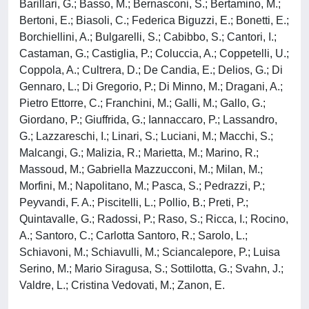
Barillari, G.; Basso, M.; Bernasconi, S.; Bertamino, M.;
Bertoni, E.; Biasoli, C.; Federica Biguzzi, E.; Bonetti, E.;
Borchiellini, A.; Bulgarelli, S.; Cabibbo, S.; Cantori, I.;
Castaman, G.; Castiglia, P.; Coluccia, A.; Coppetelli, U.;
Coppola, A.; Cultrera, D.; De Candia, E.; Delios, G.; Di
Gennaro, L.; Di Gregorio, P.; Di Minno, M.; Dragani, A.;
Pietro Ettorre, C.; Franchini, M.; Galli, M.; Gallo, G.;
Giordano, P.; Giuffrida, G.; Iannaccaro, P.; Lassandro,
G.; Lazzareschi, I.; Linari, S.; Luciani, M.; Macchi, S.;
Malcangi, G.; Malizia, R.; Marietta, M.; Marino, R.;
Massoud, M.; Gabriella Mazzucconi, M.; Milan, M.;
Morfini, M.; Napolitano, M.; Pasca, S.; Pedrazzi, P.;
Peyvandi, F. A.; Piscitelli, L.; Pollio, B.; Preti, P.;
Quintavalle, G.; Radossi, P.; Raso, S.; Ricca, I.; Rocino,
A.; Santoro, C.; Carlotta Santoro, R.; Sarolo, L.;
Schiavoni, M.; Schiavulli, M.; Sciancalepore, P.; Luisa
Serino, M.; Mario Siragusa, S.; Sottilotta, G.; Svahn, J.;
Valdre, L.; Cristina Vedovati, M.; Zanon, E.