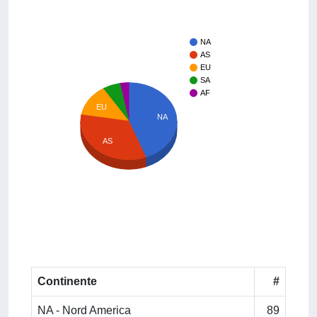
NA
AS
EU
SA
AF
EU
NA
AS
Continente
#
NA - Nord America
89