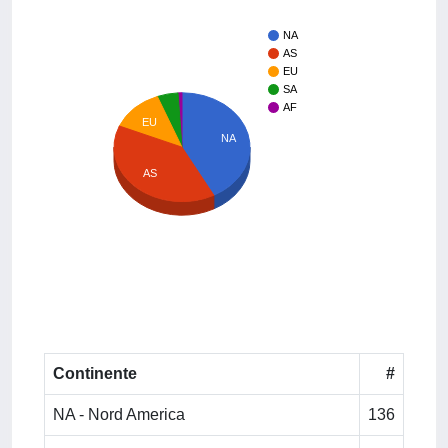
NA
AS
EU
SA
AF
EU
NA
AS
Continente
#
NA - Nord America
136