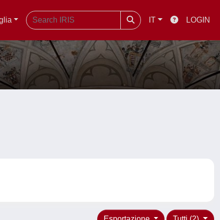
glia
IT
LOGIN
Esportazione
Tutti (2)