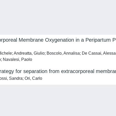
rporeal Membrane Oxygenation in a Peripartum Pa
chele; Andreatta, Giulio; Boscolo, Annalisa; De Cassai, Alessan
o; Navalesi, Paolo
strategy for separation from extracorporeal membr
ossi, Sandra; Ori, Carlo