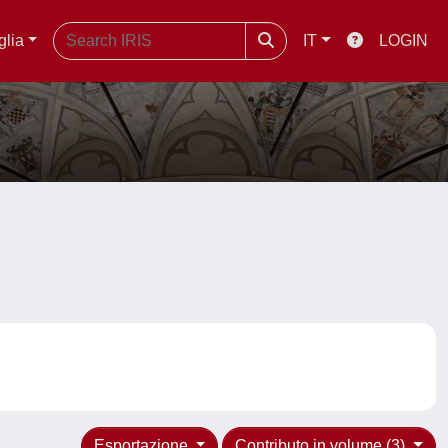
glia
IT
LOGIN
Esportazione
Contributo in volume (3)