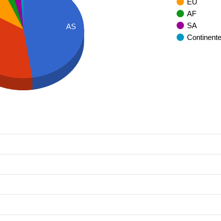
EU
AF
SA
AS
Continent