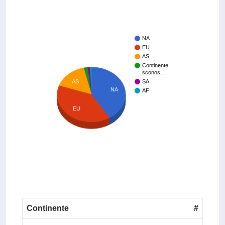
NA
EU
AS
Continente
sconos…
AS
SA
NA
AF
EU
Continente
#