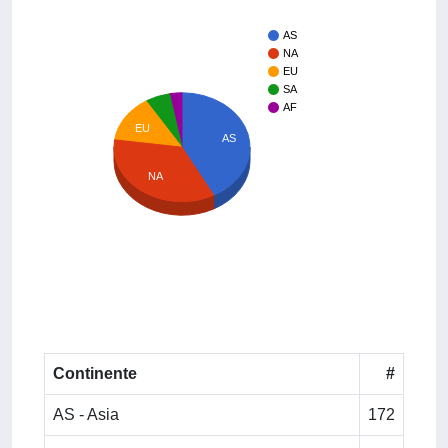
AS
NA
EU
SA
AF
EU
AS
NA
Continente
#
AS - Asia
172