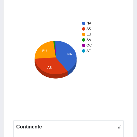
NA
AS
EU
SA
OC
EU
AF
NA
AS
Continente
#