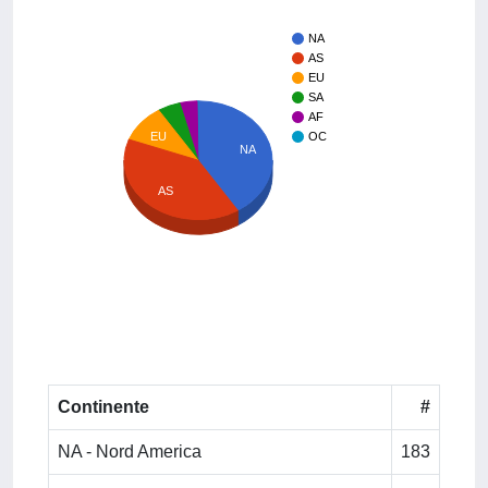
NA
AS
EU
SA
AF
EU
OC
NA
AS
Continente
#
NA - Nord America
183