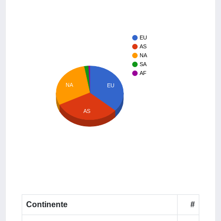
EU
AS
NA
SA
AF
NA
EU
AS
Continente
#