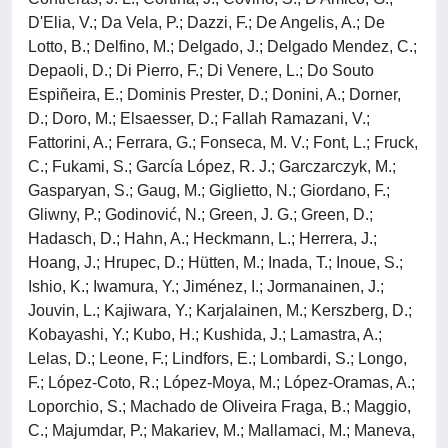
D'Elia, V.; Da Vela, P.; Dazzi, F.; De Angelis, A.; De
Lotto, B.; Delfino, M.; Delgado, J.; Delgado Mendez, C.;
Depaoli, D.; Di Pierro, F.; Di Venere, L.; Do Souto
Espiñeira, E.; Dominis Prester, D.; Donini, A.; Dorner,
D.; Doro, M.; Elsaesser, D.; Fallah Ramazani, V.;
Fattorini, A.; Ferrara, G.; Fonseca, M. V.; Font, L.; Fruck,
C.; Fukami, S.; García López, R. J.; Garczarczyk, M.;
Gasparyan, S.; Gaug, M.; Giglietto, N.; Giordano, F.;
Gliwny, P.; Godinović, N.; Green, J. G.; Green, D.;
Hadasch, D.; Hahn, A.; Heckmann, L.; Herrera, J.;
Hoang, J.; Hrupec, D.; Hütten, M.; Inada, T.; Inoue, S.;
Ishio, K.; Iwamura, Y.; Jiménez, I.; Jormanainen, J.;
Jouvin, L.; Kajiwara, Y.; Karjalainen, M.; Kerszberg, D.;
Kobayashi, Y.; Kubo, H.; Kushida, J.; Lamastra, A.;
Lelas, D.; Leone, F.; Lindfors, E.; Lombardi, S.; Longo,
F.; López-Coto, R.; López-Moya, M.; López-Oramas, A.;
Loporchio, S.; Machado de Oliveira Fraga, B.; Maggio,
C.; Majumdar, P.; Makariev, M.; Mallamaci, M.; Maneva,