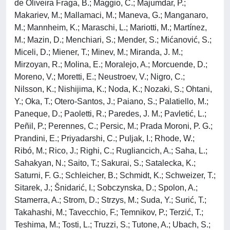
de Oliveira Fraga, B.; Maggio, C.; Majumdar, P.;
Makariev, M.; Mallamaci, M.; Maneva, G.; Manganaro,
M.; Mannheim, K.; Maraschi, L.; Mariotti, M.; Martínez,
M.; Mazin, D.; Menchiari, S.; Mender, S.; Mićanović, S.;
Miceli, D.; Miener, T.; Minev, M.; Miranda, J. M.;
Mirzoyan, R.; Molina, E.; Moralejo, A.; Morcuende, D.;
Moreno, V.; Moretti, E.; Neustroev, V.; Nigro, C.;
Nilsson, K.; Nishijima, K.; Noda, K.; Nozaki, S.; Ohtani,
Y.; Oka, T.; Otero-Santos, J.; Paiano, S.; Palatiello, M.;
Paneque, D.; Paoletti, R.; Paredes, J. M.; Pavletić, L.;
Peñil, P.; Perennes, C.; Persic, M.; Prada Moroni, P. G.;
Prandini, E.; Priyadarshi, C.; Puljak, I.; Rhode, W.;
Ribó, M.; Rico, J.; Righi, C.; Rugliancich, A.; Saha, L.;
Sahakyan, N.; Saito, T.; Sakurai, S.; Satalecka, K.;
Saturni, F. G.; Schleicher, B.; Schmidt, K.; Schweizer, T.;
Sitarek, J.; Šnidarić, I.; Sobczynska, D.; Spolon, A.;
Stamerra, A.; Strom, D.; Strzys, M.; Suda, Y.; Surić, T.;
Takahashi, M.; Tavecchio, F.; Temnikov, P.; Terzić, T.;
Teshima, M.; Tosti, L.; Truzzi, S.; Tutone, A.; Ubach, S.;