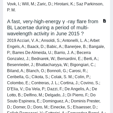
Vovk, I.; Will, M.; Zaric, D.; Hirotani, K.; Saz Parkinson,
P. M.
A fast, very-high-energy γ -ray flare from
BL Lacertae during a period of multi-
wavelength activity in June 2015 ?
2019 Acciari, V. A.; Ansoldi, S.; Antonelli, L. A.; Arbet
Engels, A.; Baack, D.; Babic, A.; Banerjee, B.; Bangale,
P.; Barres De Almeida, U.; Barrio, J. A.; Becerra
Gonzalez, J.; Bednarek, W.; Bernardini, E.; Berti, A.;
Besenrieder, J.; Bhattacharyya, W.; Bigongiari, C.;
Biland, A.; Blanch, O.; Bonnoli, G.; Carosi, R.;
Ceribella, G.; Cikota, S.; Colak, S. M.; Colin, P.;
Colombo, E.; Contreras, J. L.; Cortina, J.; Covino, S.;
D'Elia, V.; Da Vela, P.; Dazzi, F.; De Angelis, A.; De
Lotto, B.; Delfino, M.; Delgado, J.; Di Pierro, F.; Do
Souto Espinera, E.; Dominguez, A.; Dominis Prester,
D.; Dorner, D.; Doro, M.; Einecke, S.; Elsaesser, D.;