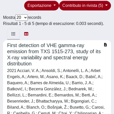
Esportazione
Contributo in rivista (5)
Mostra
records
Risultati 1 - 5 di 5 (tempo di esecuzione: 0.003 secondi).
First detection of VHE gamma-ray
emission from TXS 1515-273, study of its
X-ray variability and spectral energy
distribution
2021 Acciari, V. A.; Ansoldi, S.; Antonelli, L. A.; Arbet
Engels, A.; Artero, M.; Asano, K.; Baack, D.; Babić, A.;
Baquero, A.; Barres de Almeida, U.; Barrio, J. A.;
Batković, I.; Becerra González, J.; Bednarek, W.;
Bellizzi, L.; Bernardini, E.; Bernardos, M.; Berti, A.;
Besenrieder, J.; Bhattacharyya, W.; Bigongiari, C.;
Biland, A.; Blanch, O.; Bošnjak, Ž.; Busetto, G.; Carosi,
R.; Ceribella, G.; Cerruti, M.; Chai, Y.; Chilingarian, A.;