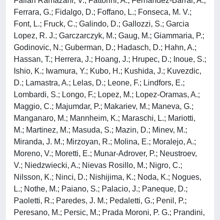
Fallah Ramazani, V.; Fattorini, A.; Fernandez-Barral, A.;
Ferrara, G.; Fidalgo, D.; Foffano, L.; Fonseca, M. V.;
Font, L.; Fruck, C.; Galindo, D.; Gallozzi, S.; Garcia
Lopez, R. J.; Garczarczyk, M.; Gaug, M.; Giammaria, P.;
Godinovic, N.; Guberman, D.; Hadasch, D.; Hahn, A.;
Hassan, T.; Herrera, J.; Hoang, J.; Hrupec, D.; Inoue, S.;
Ishio, K.; Iwamura, Y.; Kubo, H.; Kushida, J.; Kuvezdic,
D.; Lamastra, A.; Lelas, D.; Leone, F.; Lindfors, E.;
Lombardi, S.; Longo, F.; Lopez, M.; Lopez-Oramas, A.;
Maggio, C.; Majumdar, P.; Makariev, M.; Maneva, G.;
Manganaro, M.; Mannheim, K.; Maraschi, L.; Mariotti,
M.; Martinez, M.; Masuda, S.; Mazin, D.; Minev, M.;
Miranda, J. M.; Mirzoyan, R.; Molina, E.; Moralejo, A.;
Moreno, V.; Moretti, E.; Munar-Adrover, P.; Neustroev,
V.; Niedzwiecki, A.; Nievas Rosillo, M.; Nigro, C.;
Nilsson, K.; Ninci, D.; Nishijima, K.; Noda, K.; Nogues,
L.; Nothe, M.; Paiano, S.; Palacio, J.; Paneque, D.;
Paoletti, R.; Paredes, J. M.; Pedaletti, G.; Penil, P.;
Peresano, M.; Persic, M.; Prada Moroni, P. G.; Prandini,