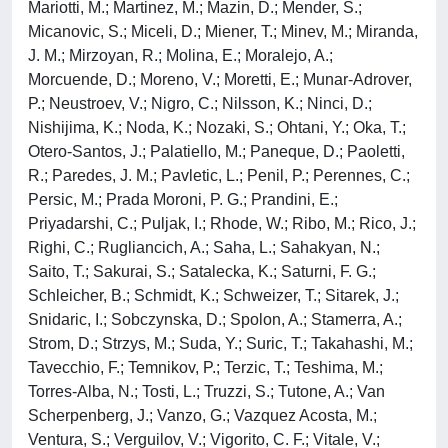
Mariotti, M.; Martinez, M.; Mazin, D.; Mender, S.;
Micanovic, S.; Miceli, D.; Miener, T.; Minev, M.; Miranda,
J. M.; Mirzoyan, R.; Molina, E.; Moralejo, A.;
Morcuende, D.; Moreno, V.; Moretti, E.; Munar-Adrover,
P.; Neustroev, V.; Nigro, C.; Nilsson, K.; Ninci, D.;
Nishijima, K.; Noda, K.; Nozaki, S.; Ohtani, Y.; Oka, T.;
Otero-Santos, J.; Palatiello, M.; Paneque, D.; Paoletti,
R.; Paredes, J. M.; Pavletic, L.; Penil, P.; Perennes, C.;
Persic, M.; Prada Moroni, P. G.; Prandini, E.;
Priyadarshi, C.; Puljak, I.; Rhode, W.; Ribo, M.; Rico, J.;
Righi, C.; Rugliancich, A.; Saha, L.; Sahakyan, N.;
Saito, T.; Sakurai, S.; Satalecka, K.; Saturni, F. G.;
Schleicher, B.; Schmidt, K.; Schweizer, T.; Sitarek, J.;
Snidaric, I.; Sobczynska, D.; Spolon, A.; Stamerra, A.;
Strom, D.; Strzys, M.; Suda, Y.; Suric, T.; Takahashi, M.;
Tavecchio, F.; Temnikov, P.; Terzic, T.; Teshima, M.;
Torres-Alba, N.; Tosti, L.; Truzzi, S.; Tutone, A.; Van
Scherpenberg, J.; Vanzo, G.; Vazquez Acosta, M.;
Ventura, S.; Verguilov, V.; Vigorito, C. F.; Vitale, V.;