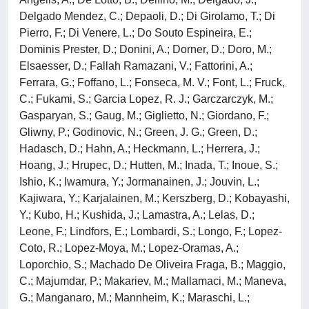
Delgado Mendez, C.; Depaoli, D.; Di Girolamo, T.; Di
Pierro, F.; Di Venere, L.; Do Souto Espineira, E.;
Dominis Prester, D.; Donini, A.; Dorner, D.; Doro, M.;
Elsaesser, D.; Fallah Ramazani, V.; Fattorini, A.;
Ferrara, G.; Foffano, L.; Fonseca, M. V.; Font, L.; Fruck,
C.; Fukami, S.; Garcia Lopez, R. J.; Garczarczyk, M.;
Gasparyan, S.; Gaug, M.; Giglietto, N.; Giordano, F.;
Gliwny, P.; Godinovic, N.; Green, J. G.; Green, D.;
Hadasch, D.; Hahn, A.; Heckmann, L.; Herrera, J.;
Hoang, J.; Hrupec, D.; Hutten, M.; Inada, T.; Inoue, S.;
Ishio, K.; Iwamura, Y.; Jormanainen, J.; Jouvin, L.;
Kajiwara, Y.; Karjalainen, M.; Kerszberg, D.; Kobayashi,
Y.; Kubo, H.; Kushida, J.; Lamastra, A.; Lelas, D.;
Leone, F.; Lindfors, E.; Lombardi, S.; Longo, F.; Lopez-
Coto, R.; Lopez-Moya, M.; Lopez-Oramas, A.;
Loporchio, S.; Machado De Oliveira Fraga, B.; Maggio,
C.; Majumdar, P.; Makariev, M.; Mallamaci, M.; Maneva,
G.; Manganaro, M.; Mannheim, K.; Maraschi, L.;