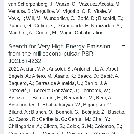
van Scherpenberg, J.; Vanzo, G.; Vazquez Acosta, M.;
Ventura, S.; Verguilov, V.; Vigorito, C. F.; Vitale, V.;
Vovk, I.; Will, M.; Wunderlich, C.; Zarić, D.; Bissaldi, E.;
Bonnoli, G.; Cutini, S.; D'Ammando, F.; Nabizadeh, A.;
Marchini, A.; Orienti, M.; Magic, Collaboration
Search for Very High-Energy Emission
from the millisecond pulsar PSR
J0218+4232
2021 Acciari, V. A.; Ansoldi, S.; Antonelli, L. A.; Arbet
Engels, A.; Artero, M.; Asano, K.; Baack, D.; Babić, A.;
Baquero, A.; Barres de Almeida, U.; Barrio, J. A.;
Batković, I.; Becerra González, J.; Bednarek, W.;
Bellizzi, L.; Bernardini, E.; Bernardos, M.; Berti, A.;
Besenrieder, J.; Bhattacharyya, W.; Bigongiari, C.;
Biland, A.; Blanch, O.; Bonnoli, G.; Bošnjak, Ž.; Busetto,
G.; Carosi, R.; Ceribella, G.; Cerruti, M.; Chai, Y.;
Chilingarian, A.; Cikota, S.; Colak, S. M.; Colombo, E.;
Contreras, J. L.; Cortina, J.; Covino, S.; D'Amico, G.;