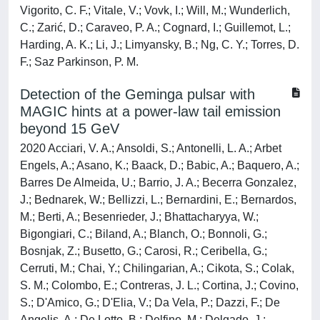
Vigorito, C. F.; Vitale, V.; Vovk, I.; Will, M.; Wunderlich,
C.; Zarić, D.; Caraveo, P. A.; Cognard, I.; Guillemot, L.;
Harding, A. K.; Li, J.; Limyansky, B.; Ng, C. Y.; Torres, D.
F.; Saz Parkinson, P. M.
Detection of the Geminga pulsar with
MAGIC hints at a power-law tail emission
beyond 15 GeV
2020 Acciari, V. A.; Ansoldi, S.; Antonelli, L. A.; Arbet
Engels, A.; Asano, K.; Baack, D.; Babic, A.; Baquero, A.;
Barres De Almeida, U.; Barrio, J. A.; Becerra Gonzalez,
J.; Bednarek, W.; Bellizzi, L.; Bernardini, E.; Bernardos,
M.; Berti, A.; Besenrieder, J.; Bhattacharyya, W.;
Bigongiari, C.; Biland, A.; Blanch, O.; Bonnoli, G.;
Bosnjak, Z.; Busetto, G.; Carosi, R.; Ceribella, G.;
Cerruti, M.; Chai, Y.; Chilingarian, A.; Cikota, S.; Colak,
S. M.; Colombo, E.; Contreras, J. L.; Cortina, J.; Covino,
S.; D'Amico, G.; D'Elia, V.; Da Vela, P.; Dazzi, F.; De
Angelis, A.; De Lotto, B.; Delfino, M.; Delgado, J.;