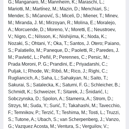
G.; Manganaro, M.; Mannheim, K.; Maraschi, L.;
Mariotti, M.; Martínez, M.; Mazin, D.; Menchiari, S.;
Mender, S.; Mićanović, S.; Miceli, D.; Miener, T.; Minev,
M.; Miranda, J. M.; Mirzoyan, R.; Molina, E.; Moralejo,
A.; Morcuende, D.; Moreno, V.; Moretti, E.; Neustroev,
V.; Nigro, C.; Nilsson, K.; Nishijima, K.; Noda, K.;
Nozaki, S.; Ohtani, Y.; Oka, T.; Santos, J. Otero; Paiano,
S.; Palatiello, M.; Paneque, D.; Paoletti, R.; Paredes, J.
M.; Pavletić, L.; Peñil, P.; Perennes, C.; Persic, M.;
Prada Moroni, P. G.; Prandini, E.; Priyadarshi, C.;
Puljak, I.; Rhode, W.; Ribó, M.; Rico, J.; Righi, C.;
Rugliancich, A.; Saha, L.; Sahakyan, N.; Saito, T.;
Sakurai, S.; Satalecka, K.; Saturni, F. G.; Schleicher, B.;
Schmidt, K.; Schweizer, T.; Sitarek, J.; Šnidarić, I.;
Sobczynska, D.; Spolon, A.; Stamerra, A.; Strom, D.;
Strzys, M.; Suda, Y.; Surić, T.; Takahashi, M.; Tavecchio,
F.; Temnikov, P.; Terzić, T.; Teshima, M.; Tosti, L.; Truzzi,
S.; Tutone, A.; Ubach, S.; van Scherpenberg, J.; Vanzo,
G.; Vazquez Acosta, M.; Ventura, S.; Verguilov, V.;