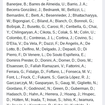
Banerjee, B.; Barres de Almeida, U.; Barrio, J. A.;
Becerra González, J.; Bednarek, W.; Bellizzi, L.;
Bernardini, E.; Berti, A.; Besenrieder, J.; Bhattacharyya,
W.; Bigongiari, C.; Biland, A.; Blanch, O.; Bonnoli, G.;
Bošnjak, Ž.; Busetto, G.; Carosi, R.; Ceribella, G.; Chai,
Y.; Chilingaryan, A.; Cikota, S.; Colak, S. M.; Colin, U.;
Colombo, E.; Contreras, J. L.; Cortina, J.; Covino, S.;
D'Elia, V.; Da Vela, P.; Dazzi, F.; De Angelis, A.; De
Lotto, B.; Delfino, M.; Delgado, J.; Depaoli, D.; Di
Pierro, F.; Di Venere, L.; Do Souto Espiñeira, E.;
Dominis Prester, D.; Donini, A.; Dorner, D.; Doro, M.;
Elsaesser, D.; Fallah Ramazani, V.; Fattorini, A.;
Ferrara, G.; Fidalgo, D.; Foffano, L.; Fonseca, M. V.;
Font, L.; Fruck, C.; Fukami, S.; García López, R. J.;
Garczarczyk, M.; Gasparyan, S.; Gaug, M.; Giglietto, N.;
Giordano, F.; Godinović, N.; Green, D.; Guberman, D.;
Hadasch, D.; Hahn, A.; Herrera, J.; Hoang, J.; Hrupec,
D.; Hütten, M.; Inada, T.; Inoue, S.; Ishio, K.; Iwamura,