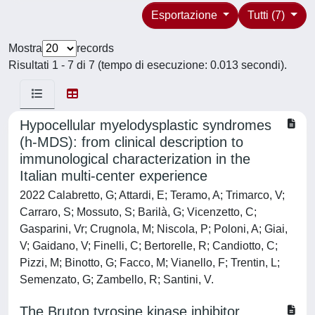
Esportazione
Tutti (7)
Mostra
records
Risultati 1 - 7 di 7 (tempo di esecuzione: 0.013 secondi).
Hypocellular myelodysplastic syndromes
(h-MDS): from clinical description to
immunological characterization in the
Italian multi-center experience
2022 Calabretto, G; Attardi, E; Teramo, A; Trimarco, V;
Carraro, S; Mossuto, S; Barilà, G; Vicenzetto, C;
Gasparini, Vr; Crugnola, M; Niscola, P; Poloni, A; Giai,
V; Gaidano, V; Finelli, C; Bertorelle, R; Candiotto, C;
Pizzi, M; Binotto, G; Facco, M; Vianello, F; Trentin, L;
Semenzato, G; Zambello, R; Santini, V.
The Bruton tyrosine kinase inhibitor