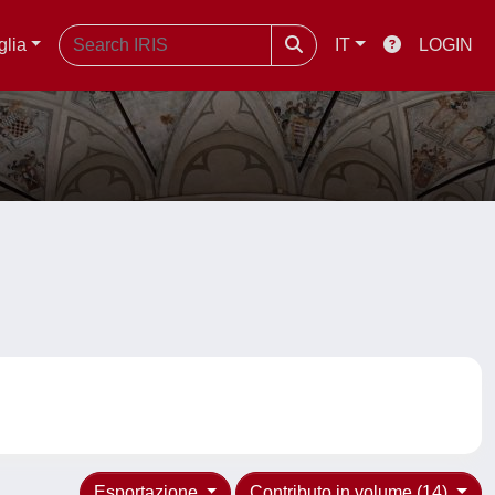
glia
IT
LOGIN
Esportazione
Contributo in volume (14)