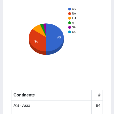
AS
NA
EU
AF
SA
OC
AS
NA
Continente
#
AS - Asia
84