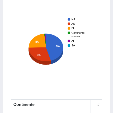
NA
AS
EU
Continente
sconos…
AF
EU
SA
NA
AS
Continente
#