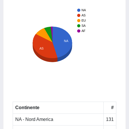
NA
AS
EU
SA
AF
NA
AS
Continente
#
NA - Nord America
131