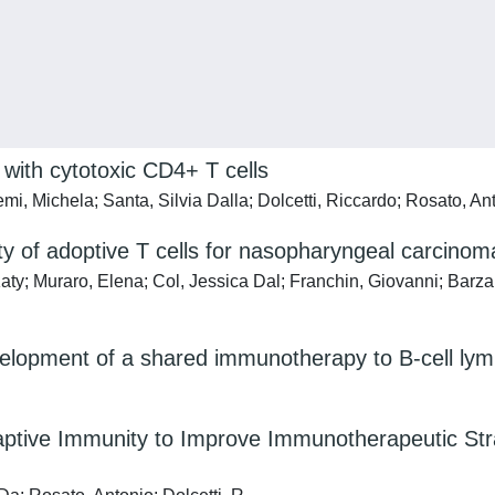
s with cytotoxic CD4+ T cells
i, Michela; Santa, Silvia Dalla; Dolcetti, Riccardo; Rosato, An
ity of adoptive T cells for nasopharyngeal carcin
aty; Muraro, Elena; Col, Jessica Dal; Franchin, Giovanni; Barz
velopment of a shared immunotherapy to B-cell l
aptive Immunity to Improve Immunotherapeutic Stra