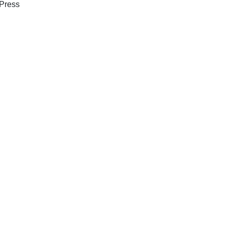
Binghamton, N.Y. : Haworth Press