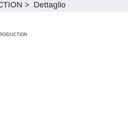
ION > Dettaglio
JOURNAL OF CLEANER PRODUCTION