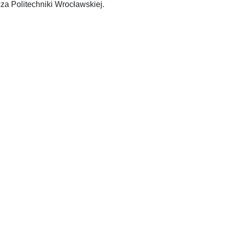
Wrocław: Oficyna Wydawnicza Politechniki Wrocławskiej.