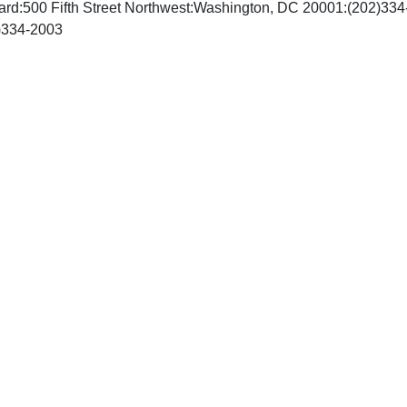
ard:500 Fifth Street Northwest:Washington, DC 20001:(202)33
http://www.trb.org, Fax: (202)334-2003