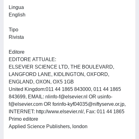
Lingua
English
Tipo
Rivista
Editore
EDITORE ATTUALE:
ELSEVIER SCIENCE LTD, THE BOULEVARD,
LANGFORD LANE, KIDLINGTON, OXFORD,
ENGLAND, OXON, OX5 1GB
United Kingdom:011 44 1865 843000, 011 44 1865
843699, EMAIL:
nlinfo-f@elsevier.nl
OR
usinfo-
f@elsevier.com
OR
forinfo-kyf04035@niftyserve.or.jp
,
INTERNET: http://www.elsevier.nl/, Fax: 011 44 1865
Primo editore
Applied Science Publishers, london