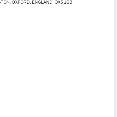
PERGAMON-ELSEVIER SCIENCE LTD, THE BOULEVARD, LANGFORD LANE, KIDLINGTON, OXFORD, ENGLAND, OX5 1GB