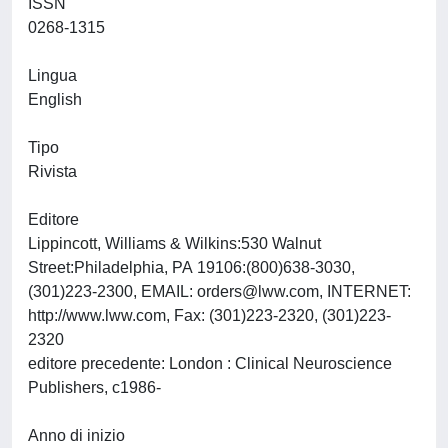
ISSN
0268-1315
Lingua
English
Tipo
Rivista
Editore
Lippincott, Williams & Wilkins:530 Walnut
Street:Philadelphia, PA 19106:(800)638-3030,
(301)223-2300, EMAIL:
orders@lww.com
, INTERNET:
http://www.lww.com, Fax: (301)223-2320, (301)223-
2320
editore precedente: London : Clinical Neuroscience
Publishers, c1986-
Anno di inizio