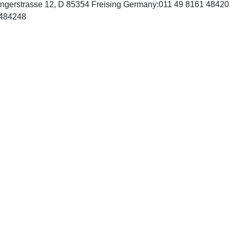
:Angerstrasse 12, D 85354 Freising Germany:011 49 8161 4842
parlar.de, Fax: 011 49 8161 484248