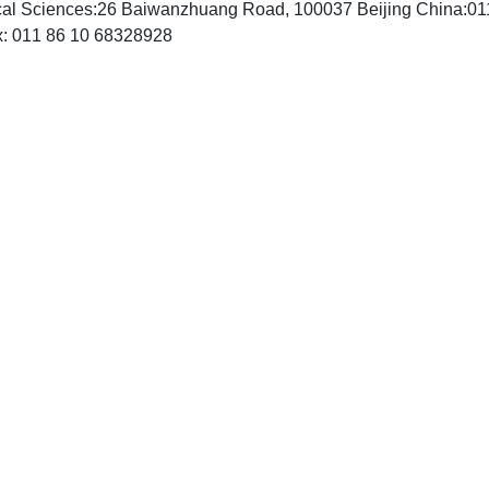
gical Sciences:26 Baiwanzhuang Road, 100037 Beijing China:
http://www.episodes.org, Fax: 011 86 10 68328928