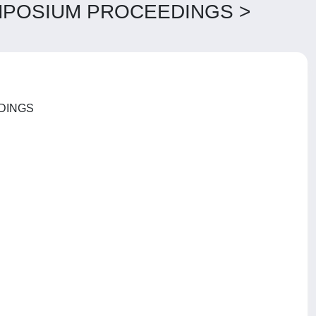
MPOSIUM PROCEEDINGS >
IEEE INTERNATIONAL GEOSCIENCE AND REMOTE SENSING SYMPOSIUM PROCEEDINGS