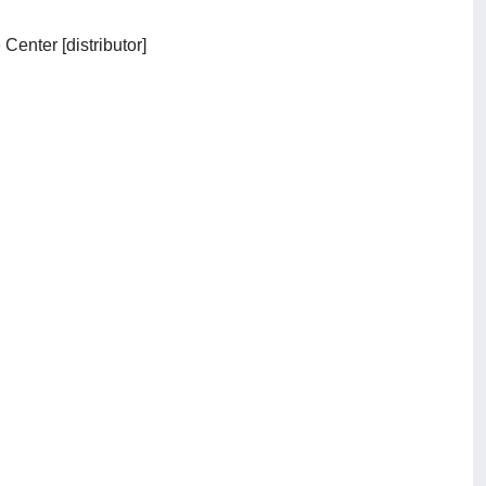
[New York] : Institute of Electrical and Electronics Engineers ; Piscataway, NJ : IEEE Service Center [distributor]