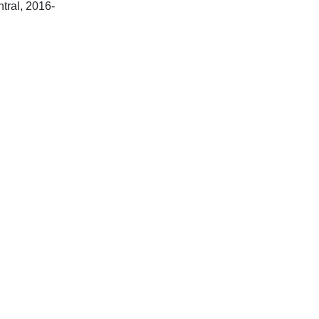
San Diego CA: JSciMed Central, 2016-