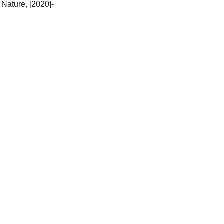
Cham Switzerland: Springer Nature, [2020]-