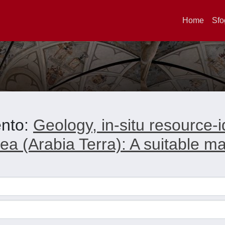
Home
Sfo
ento:
Geology, in-situ resource-i
rea (Arabia Terra): A suitable 