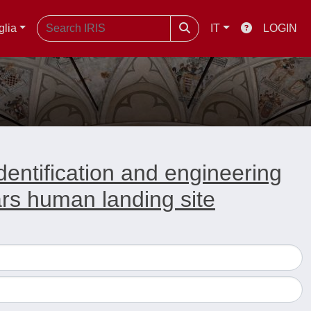
glia
IT
LOGIN
dentification and engineering
mars human landing site