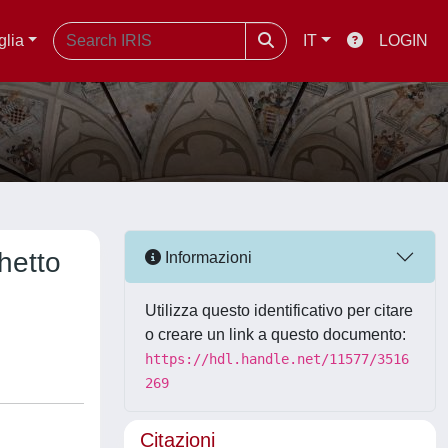
glia
IT
LOGIN
hetto
Informazioni
Utilizza questo identificativo per citare
o creare un link a questo documento:
https://hdl.handle.net/11577/3516
269
Citazioni