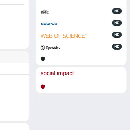
ND
ND
ND
ND
social impact