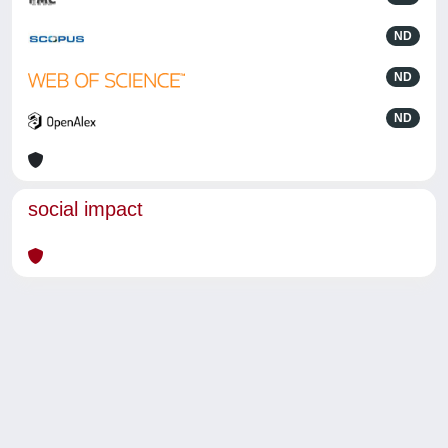
ND
ND
ND
social impact
Powered by
IRIS
-
about IRIS
-
Utilizzo dei cookie
-
Privacy
Copyright © 2026