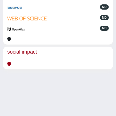
ND
ND
ND
social impact
Powered by
IRIS
-
about IRIS
-
Utilizzo dei cookie
-
Privacy
Copyright © 2026