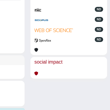
ND
ND
ND
ND
social impact