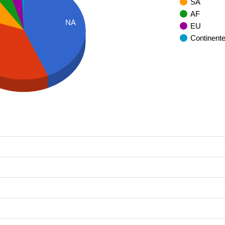
SA
AF
NA
EU
Continent