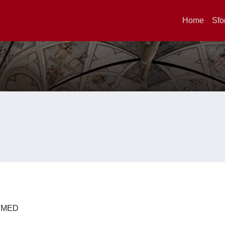
Home
Sfo
 DIMED