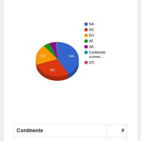
NA
AS
EU
AF
SA
Continente
EU
NA
sconos…
OC
AS
Continente
#