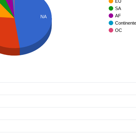
EU
SA
AF
NA
Continent
OC