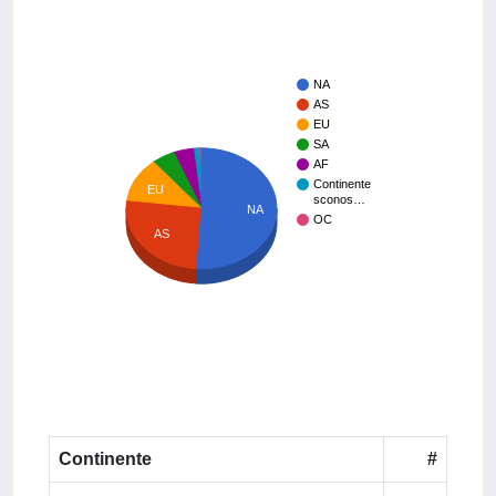
NA
AS
EU
SA
AF
Continente
EU
sconos…
NA
OC
AS
Continente
#